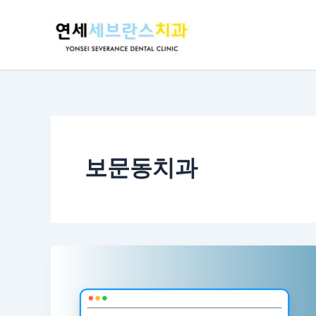
콘
텐
츠
로
건
너
뛰
기
보문동치과