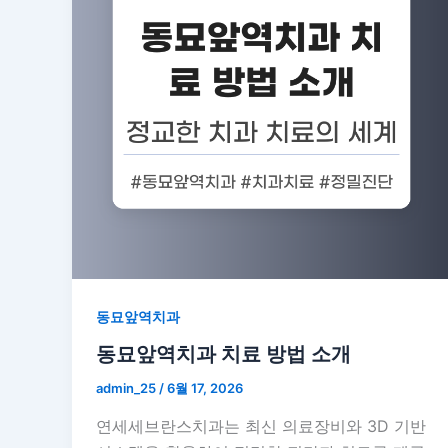
동묘앞역치과
동묘앞역치과 치료 방법 소개
admin_25
/
6월 17, 2026
연세세브란스치과는 최신 의료장비와 3D 기반