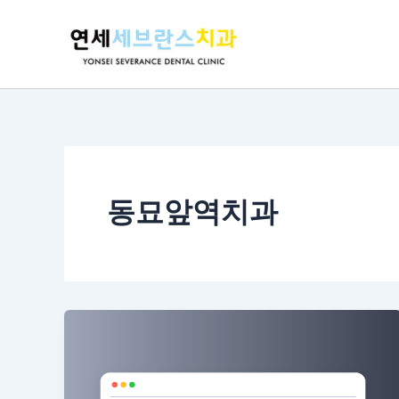
콘
텐
츠
로
건
너
뛰
기
동묘앞역치과