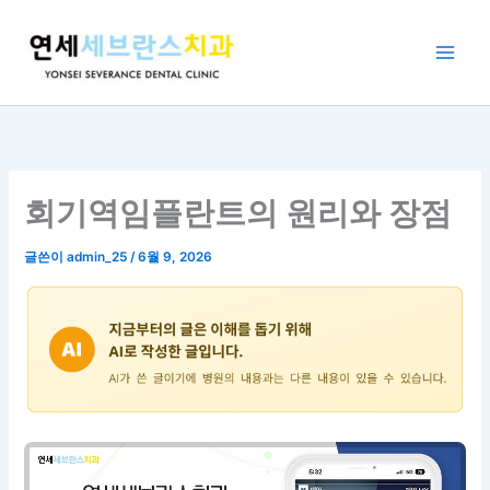
콘
텐
츠
로
건
너
뛰
기
회기역임플란트의 원리와 장점
글쓴이
admin_25
/
6월 9, 2026