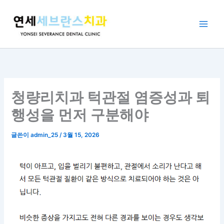
콘
텐
츠
로
건
너
뛰
기
청량리치과 턱관절 염증성과 퇴
행성을 먼저 구분해야
글쓴이
admin_25
/
3월 15, 2026