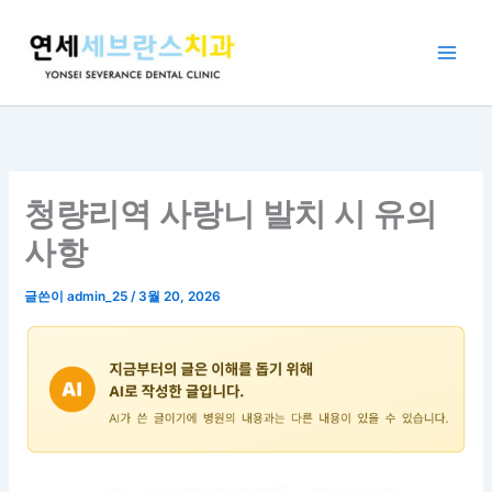
콘
텐
츠
로
건
너
뛰
기
청량리역 사랑니 발치 시 유의
사항
글쓴이
admin_25
/
3월 20, 2026