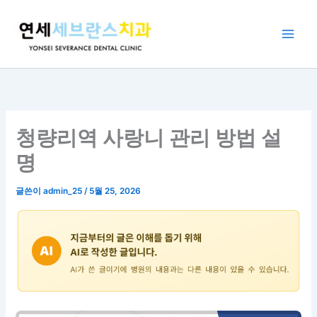
콘
텐
츠
로
건
너
뛰
기
청량리역 사랑니 관리 방법 설
명
글쓴이
admin_25
/
5월 25, 2026