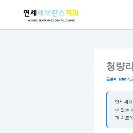
콘
텐
츠
로
건
너
뛰
기
청량리
글쓴이
admin_
연세세브
수 있는 
과 치료