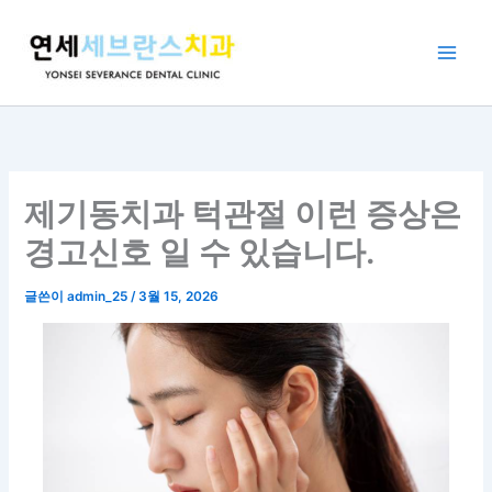
콘
텐
츠
로
건
너
뛰
기
제기동치과 턱관절 이런 증상은
경고신호 일 수 있습니다.
글쓴이
admin_25
/
3월 15, 2026