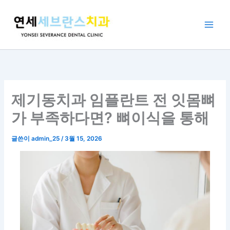
콘
텐
츠
로
건
너
뛰
기
제기동치과 임플란트 전 잇몸뼈
가 부족하다면? 뼈이식을 통해
글쓴이
admin_25
/
3월 15, 2026