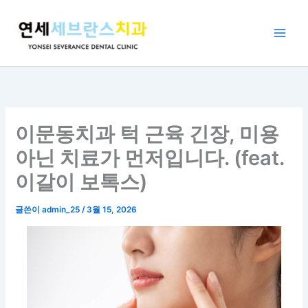
콘
텐
츠
로
건
너
뛰
기
이문동치과 턱 근육 긴장, 미용
아닌 치료가 먼저입니다. (feat.
이갈이 보톡스)
글쓴이
admin_25
/
3월 15, 2026