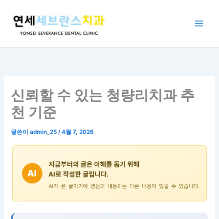
콘
텐
츠
로
건
너
뛰
기
신뢰할 수 있는 청량리치과 추
천 기준
글쓴이
admin_25
/
4월 7, 2026