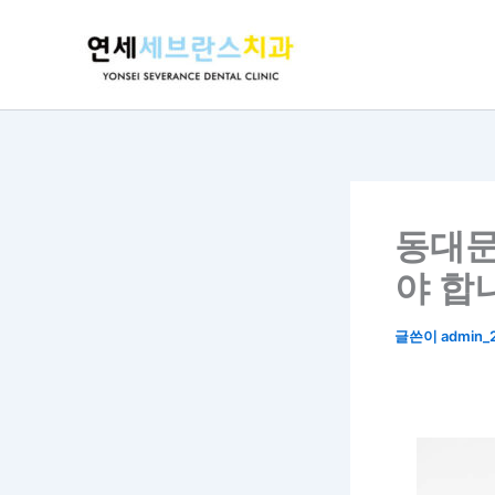
콘
텐
츠
로
건
너
뛰
기
동대문
야 합
글쓴이
admin_